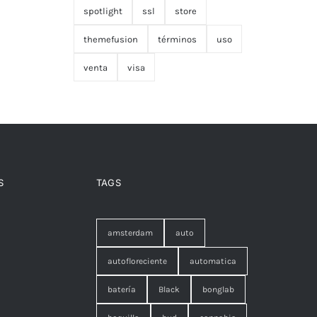
spotlight
ssl
store
themefusion
términos
uso
venta
visa
S
TAGS
amsterdam
auto
autofloreciente
automatica
batería
Black
bonglab