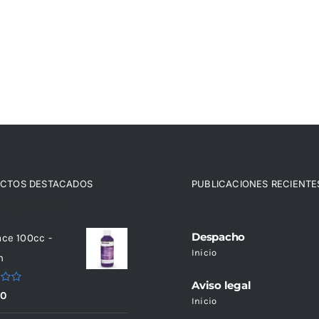
CTOS DESTACADOS
PUBLICACIONES RECIENTE
ated products
Despacho
ace 100cc -
Inicio
n
Aviso legal
do
90
Inicio