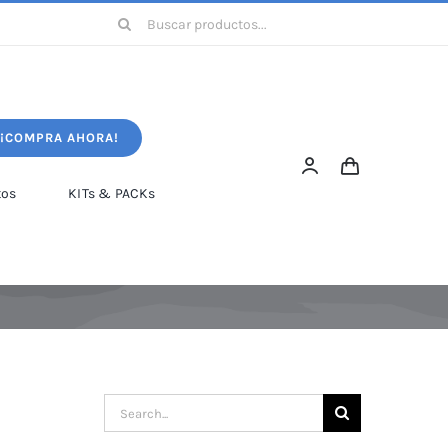
Search
for:
¡COMPRA AHORA!
tos
KITs & PACKs
Search
for: