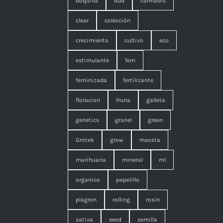
boquilla
bud
cannabis
clear
colección
crecimiento
cultivo
eco
estimulante
fem
feminizada
fertilizante
floracion
fruna
galleta
genetics
granel
green
Grotek
grow
maceta
marihuana
mineral
ml
organico
papelillo
plagron
rolling
rosin
sativa
seed
semilla