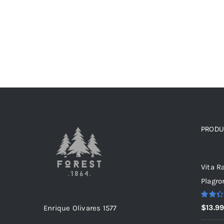
PRODU
Top r
Vita R
Plagro
Valora
$
13.9
Enrique Olivares 1577
con
2.36