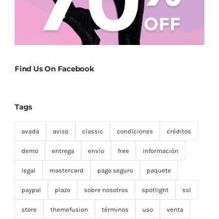
Find Us On Facebook
Tags
avada
aviso
classic
condiciones
créditos
demo
entrega
envío
free
información
legal
mastercard
pago seguro
paquete
paypal
plazo
sobre nosotros
spotlight
ssl
store
themefusion
términos
uso
venta