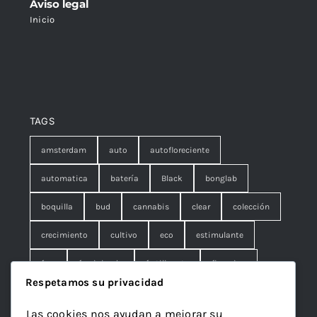
Aviso legal
Inicio
TAGS
amsterdam
auto
autofloreciente
automatica
batería
Black
bonglab
boquilla
bud
cannabis
clear
colección
crecimiento
cultivo
eco
estimulante
fem
feminizada
fertilizante
floracion
Respetamos su privacidad
fruna
galleta
genetics
granel
green
Las cookies nos ayudan a mejorar su