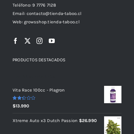
Teléfono: 9 7776 7128
Email: contacto@tienda-taboo.cl
Web: growsshop.tienda-taboo.cl
PRODUCTOS DESTACADOS
Top rated products
Vita Race 100cc - Plagron
Valorado
$
13.990
con
2.38
de 5
Xtreme Auto x3 Dutch Passion
$
26.990