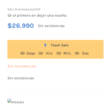
SKU
XtremeAutox3DP
Sé el primero en dejar una reseña.
$
26.990
Sin existencias
Flash Sale
0
0
Days
0
0
Hrs
0
0
Min
0
0
Sec
Sin existencias
Sin existencias