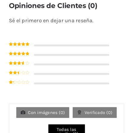
Opiniones de Clientes (0)
Sé el primero en dejar una reseña.
Valorado con
5
de 5
Valorado
con
4
de 5
Valorado
con
3
de 5
Valorado
con
2
de 5
Valorado
con
1
de
5
Con imágenes (
0
)
Verificado (
0
)
Todas las