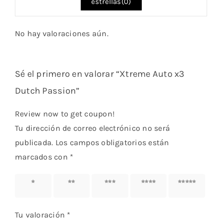
estrellas(
0
)
No hay valoraciones aún.
Sé el primero en valorar “Xtreme Auto x3
Dutch Passion”
Review now to get coupon!
Tu dirección de correo electrónico no será
publicada.
Los campos obligatorios están
marcados con
*
1 de 5
2 de 5
3 de 5
4 de 5
5 de 5
estrellas
estrellas
estrellas
estrellas
estrellas
Tu valoración
*