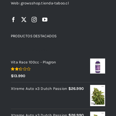
Web: growsshop.tienda-taboo.cl
PRODUCTOS DESTACADOS
Top rated products
Vita Race 100cc - Plagron
Valorado
$
13.990
con
2.37
de 5
Xtreme Auto x3 Dutch Passion
$
26.990
Xtreme Auto x3 Dutch Passion
$
26.990