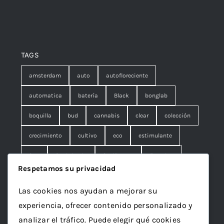
TAGS
amsterdam
auto
autofloreciente
automatica
batería
Black
bonglab
boquilla
bud
cannabis
clear
colección
crecimiento
cultivo
eco
estimulante
fem
feminizada
fertilizante
floracion
Respetamos su privacidad
fruna
galleta
genetics
granel
green
Las cookies nos ayudan a mejorar su
Grotek
grow
maceta
marihuana
experiencia, ofrecer contenido personalizado y
mineral
ml
organico
papelillo
plagron
analizar el tráfico. Puede elegir qué cookies