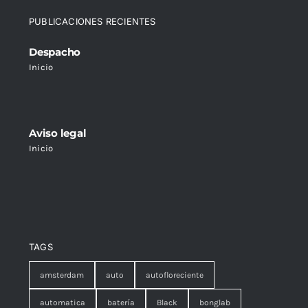
PUBLICACIONES RECIENTES
Despacho
Inicio
Aviso legal
Inicio
TAGS
amsterdam
auto
autofloreciente
automatica
batería
Black
bonglab