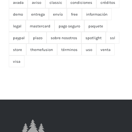
avada
aviso
classic
condiciones
créditos
demo
entrega
envío
free
información
legal
mastercard
pago seguro
paquete
paypal
plazo
sobre nosotros
spotlight
ssl
store
themefusion
términos
uso
venta
visa