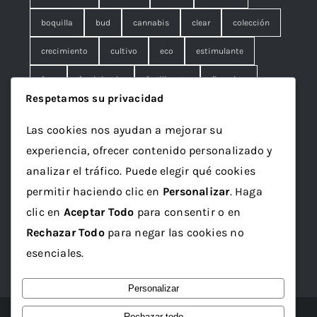
boquilla
bud
cannabis
clear
colección
crecimiento
cultivo
eco
estimulante
fem
feminizada
fertilizante
floracion
Respetamos su privacidad
fruna
galleta
genetics
granel
green
Las cookies nos ayudan a mejorar su
Grotek
grow
maceta
marihuana
experiencia, ofrecer contenido personalizado y
mineral
ml
organico
papelillo
plagron
analizar el tráfico. Puede elegir qué cookies
permitir haciendo clic en
Personalizar
. Haga
rolling
rosin
sativa
seed
semilla
clic en
Aceptar Todo
para consentir o en
semillas
sustrato
top
Vaporizador
wax
Rechazar Todo
para negar las cookies no
x1
esenciales.
Personalizar
Rechazar todo