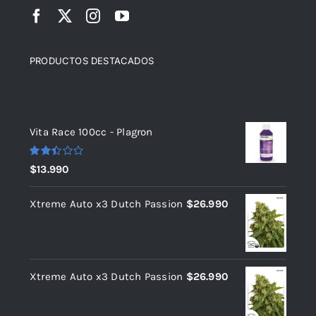
PRODUCTOS DESTACADOS
Top rated products
Vita Race 100cc - Plagron
Valorado
$
13.990
con
2.40
de 5
Xtreme Auto x3 Dutch Passion
$
26.990
Xtreme Auto x3 Dutch Passion
$
26.990