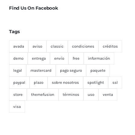
Find Us On Facebook
Tags
avada
aviso
classic
condiciones
créditos
demo
entrega
envío
free
información
legal
mastercard
pago seguro
paquete
paypal
plazo
sobre nosotros
spotlight
ssl
store
themefusion
términos
uso
venta
visa