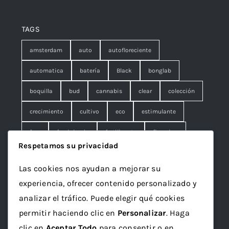
TAGS
amsterdam
auto
autofloreciente
automatica
batería
Black
bonglab
boquilla
bud
cannabis
clear
colección
crecimiento
cultivo
eco
estimulante
fem
feminizada
fertilizante
floracion
Respetamos su privacidad
fruna
galleta
genetics
granel
green
Las cookies nos ayudan a mejorar su
Grotek
grow
maceta
marihuana
experiencia, ofrecer contenido personalizado y
mineral
ml
organico
papelillo
plagron
analizar el tráfico. Puede elegir qué cookies
permitir haciendo clic en
Personalizar
. Haga
rolling
rosin
sativa
seed
semilla
clic en
Aceptar Todo
para consentir o en