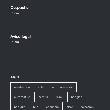
Despacho
Inicio
Aviso legal
Inicio
TAGS
amsterdam
auto
autofloreciente
automatica
batería
Black
bonglab
boquilla
bud
cannabis
clear
colección