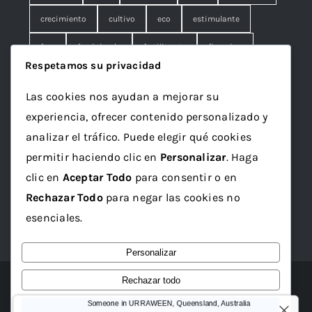
crecimiento
cultivo
eco
estimulante
fem
feminizada
fertilizante
floracion
Respetamos su privacidad
fruna
galleta
genetics
granel
green
Las cookies nos ayudan a mejorar su
Grotek
grow
maceta
marihuana
experiencia, ofrecer contenido personalizado y
mineral
ml
organico
papelillo
plagron
analizar el tráfico. Puede elegir qué cookies
permitir haciendo clic en
Personalizar
. Haga
rolling
rosin
sativa
seed
semilla
clic en
Aceptar Todo
para consentir o en
semillas
sustrato
top
Vaporizador
wax
Rechazar Todo
para negar las cookies no
x1
esenciales.
Personalizar
Rechazar todo
© 2012 - 2026 • Tienda Taboo
Someone in URRAWEEN, Queensland, Australia
Aceptar todo