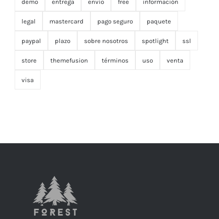
demo
entrega
envío
free
información
legal
mastercard
pago seguro
paquete
paypal
plazo
sobre nosotros
spotlight
ssl
store
themefusion
términos
uso
venta
visa