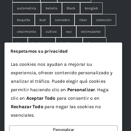
automatica
batería
Black
bonglab
boquilla
bud
cannabis
clear
colección
crecimiento
cultivo
eco
estimulante
fem
feminizada
fertilizante
floracion
Respetamos su privacidad
fruna
galleta
genetics
granel
green
Las cookies nos ayudan a mejorar su
Grotek
grow
maceta
marihuana
experiencia, ofrecer contenido personalizado y
mineral
ml
organico
papelillo
plagron
analizar el tráfico. Puede elegir qué cookies
permitir haciendo clic en
Personalizar
. Haga
rolling
rosin
sativa
seed
semilla
clic en
Aceptar Todo
para consentir o en
semillas
sustrato
top
Vaporizador
wax
Rechazar Todo
para negar las cookies no
x1
esenciales.
Personalizar