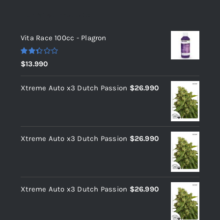
Top rated products
Vita Race 100cc - Plagron
Valorado
$
13.990
con
2.36
de 5
Xtreme Auto x3 Dutch Passion
$
26.990
Xtreme Auto x3 Dutch Passion
$
26.990
Xtreme Auto x3 Dutch Passion
$
26.990