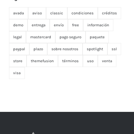
avada
aviso
classic
condiciones
créditos
demo
entrega
envío
free
información
legal
mastercard
pago seguro
paquete
paypal
plazo
sobre nosotros
spotlight
ssl
store
themefusion
términos
uso
venta
visa