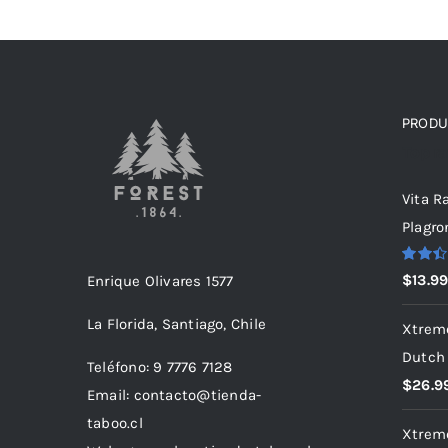
PRODU
Top r
Vita R
Plagro
Valora
$
13.9
Enrique Olivares 1577
con
2.39
de 5
La Florida, Santiago, Chile
Xtrem
Dutch
Teléfono: 9 7776 7128
$
26.9
Email: contacto@tienda-
taboo.cl
Xtrem