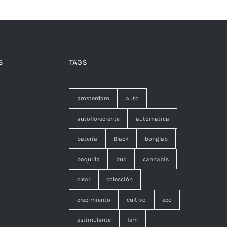
S
TAGS
amsterdam
auto
autofloreciente
automatica
batería
Black
bonglab
boquilla
bud
cannabis
clear
colección
crecimiento
cultivo
eco
estimulante
fem