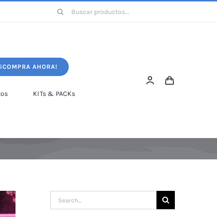
Search
for:
¡COMPRA AHORA!
tos
KITs & PACKs
Search
for: