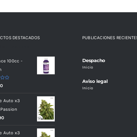
CTOS DESTACADOS
PUBLICACIONES RECIENTE
ated products
Despacho
ace 100cc -
Inicio
n
Aviso legal
do
90
Inicio
e Auto x3
 Passion
90
e Auto x3