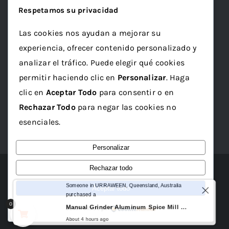
Respetamos su privacidad
fruna
galleta
genetics
granel
green
Las cookies nos ayudan a mejorar su
Grotek
grow
maceta
marihuana
experiencia, ofrecer contenido personalizado y
mineral
ml
organico
papelillo
plagron
analizar el tráfico. Puede elegir qué cookies
permitir haciendo clic en
Personalizar
. Haga
rolling
rosin
sativa
seed
semilla
clic en
Aceptar Todo
para consentir o en
semillas
sustrato
top
Vaporizador
wax
Rechazar Todo
para negar las cookies no
x1
esenciales.
Personalizar
Rechazar todo
© 2012 - 2026 • Tienda Taboo
Someone in URRAWEEN, Queensland, Australia
Aceptar todo
purchased a
0
Manual Grinder Aluminum Spice Mill Fine Grinding Powder Herb Crusher with Metal Jar and Wide Mouthed Funnel Smoking Accessories
Desarrollado por
About 4 hours ago