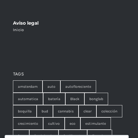
Aviso legal
Inicio
TAGS
amsterdam
auto
autofloreciente
automatica
batería
Black
bonglab
boquilla
bud
cannabis
clear
colección
crecimiento
cultivo
eco
estimulante
fem
feminizada
fertilizante
floracion