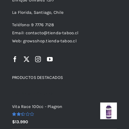
La Florida, Santiago, Chile
Teléfono: 9 7776 7128
Email: contacto@tienda-taboo.cl
Web: growsshop.tienda-taboo.cl
PRODUCTOS DESTACADOS
Top rated products
Vita Race 100cc - Plagron
Valorado
$
13.990
con