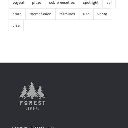
paypal
plazo
sobre nosotros
spotlight
ssl
store
themefusion
términos
uso
venta
visa
Enrique Olivares 1577