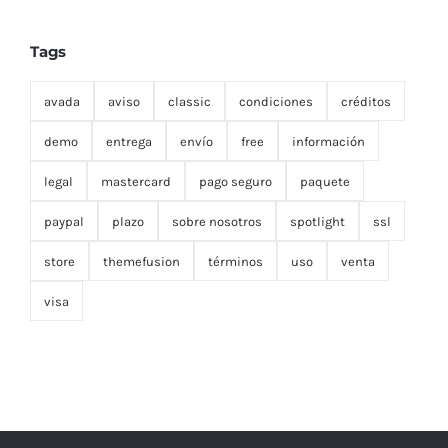
Tags
avada
aviso
classic
condiciones
créditos
demo
entrega
envío
free
información
legal
mastercard
pago seguro
paquete
paypal
plazo
sobre nosotros
spotlight
ssl
store
themefusion
términos
uso
venta
visa