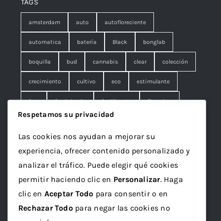
TAGS
amsterdam
auto
autofloreciente
automatica
batería
Black
bonglab
boquilla
bud
cannabis
clear
colección
crecimiento
cultivo
eco
estimulante
fem
feminizada
fertilizante
floracion
Respetamos su privacidad
fruna
galleta
genetics
granel
green
Las cookies nos ayudan a mejorar su
Grotek
grow
maceta
marihuana
experiencia, ofrecer contenido personalizado y
mineral
ml
organico
papelillo
plagron
analizar el tráfico. Puede elegir qué cookies
permitir haciendo clic en
Personalizar
. Haga
rolling
rosin
sativa
seed
semilla
clic en
Aceptar Todo
para consentir o en
semillas
sustrato
top
Vaporizador
wax
Rechazar Todo
para negar las cookies no
x1