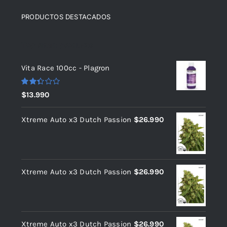
PRODUCTOS DESTACADOS
Top rated products
Vita Race 100cc - Plagron
Valorado
$
13.990
con
2.37
de 5
Xtreme Auto x3 Dutch Passion
$
26.990
Xtreme Auto x3 Dutch Passion
$
26.990
Xtreme Auto x3 Dutch Passion
$
26.990