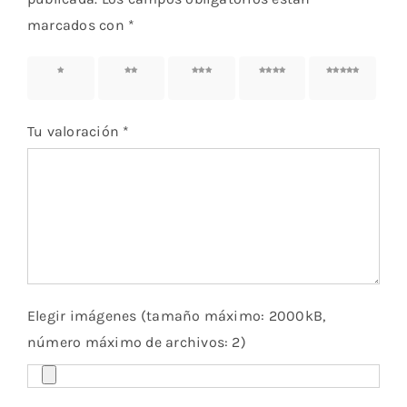
marcados con
*
1 de 5
2 de 5
3 de 5
4 de 5
5 de 5
estrellas
estrellas
estrellas
estrellas
estrellas
Tu valoración
*
Elegir imágenes (tamaño máximo: 2000kB,
número máximo de archivos: 2)