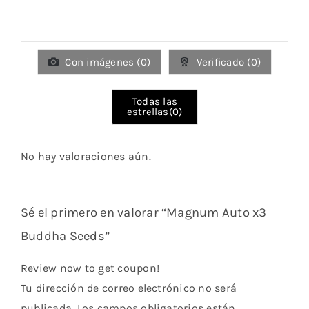
de 5
Valorado
con
1
de
5
Con imágenes (
0
)
Verificado (
0
)
Todas las
estrellas(
0
)
No hay valoraciones aún.
Sé el primero en valorar “Magnum Auto x3
Buddha Seeds”
Review now to get coupon!
Tu dirección de correo electrónico no será
publicada.
Los campos obligatorios están