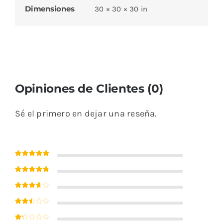
Dimensiones
30 × 30 × 30 in
Opiniones de Clientes (0)
Sé el primero en dejar una reseña.
Valorado con
5
de 5
Valorado
con
4
de 5
Valorado
con
3
de 5
Valorado
con
2