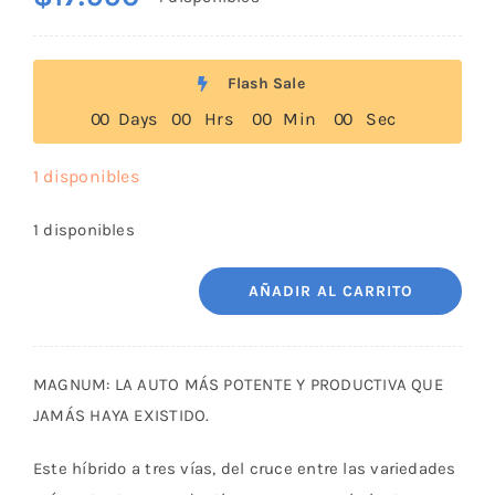
Flash Sale
0
0
Days
0
0
Hrs
0
0
Min
0
0
Sec
1 disponibles
1 disponibles
AÑADIR AL CARRITO
Magnum
Auto
x3
MAGNUM: LA AUTO MÁS POTENTE Y PRODUCTIVA QUE
Buddha
JAMÁS HAYA EXISTIDO.
Seeds
cantidad
Este híbrido a tres vías, del cruce entre las variedades