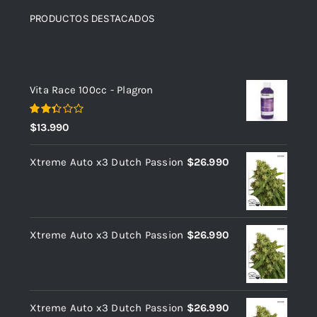
PRODUCTOS DESTACADOS
Top rated products
Vita Race 100cc - Plagron
Valorado
$
13.990
con
2.35
de 5
Xtreme Auto x3 Dutch Passion
$
26.990
Xtreme Auto x3 Dutch Passion
$
26.990
Xtreme Auto x3 Dutch Passion
$
26.990