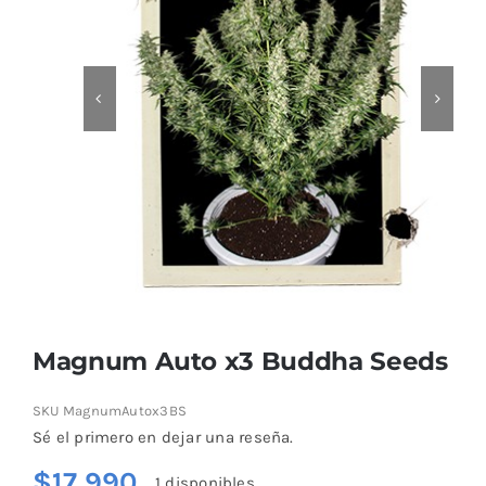
Sustratos
¡Compra ahora!
KITs & PACKs
Magnum Auto x3 Buddha Seeds
SKU
MagnumAutox3BS
Sé el primero en dejar una reseña.
$
17.990
1 disponibles