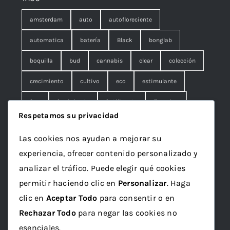
amsterdam
auto
autofloreciente
automatica
batería
Black
bonglab
boquilla
bud
cannabis
clear
colección
crecimiento
cultivo
eco
estimulante
fem
feminizada
fertilizante
floracion
Respetamos su privacidad
fruna
galleta
genetics
granel
green
Las cookies nos ayudan a mejorar su
Grotek
grow
maceta
marihuana
experiencia, ofrecer contenido personalizado y
mineral
ml
organico
papelillo
plagron
analizar el tráfico. Puede elegir qué cookies
permitir haciendo clic en
Personalizar
. Haga
rolling
rosin
sativa
seed
semilla
clic en
Aceptar Todo
para consentir o en
semillas
sustrato
top
Vaporizador
wax
Rechazar Todo
para negar las cookies no
x1
esenciales.