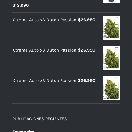
Valorado
$
13.990
con
2.36
de 5
Xtreme Auto x3 Dutch Passion
$
26.990
Xtreme Auto x3 Dutch Passion
$
26.990
Xtreme Auto x3 Dutch Passion
$
26.990
PUBLICACIONES RECIENTES
Despacho