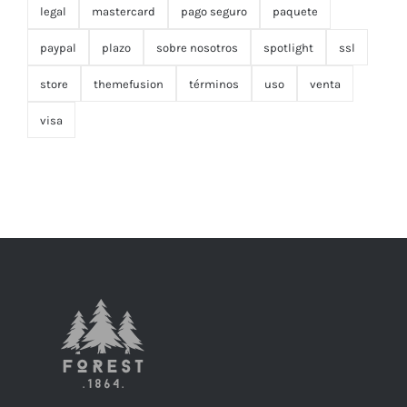
legal
mastercard
pago seguro
paquete
paypal
plazo
sobre nosotros
spotlight
ssl
store
themefusion
términos
uso
venta
visa