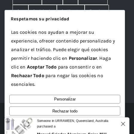
fem
feminizada
fertilizante
floracion
Respetamos su privacidad
fruna
galleta
genetics
granel
green
Las cookies nos ayudan a mejorar su
Grotek
grow
maceta
marihuana
experiencia, ofrecer contenido personalizado y
mineral
ml
organico
papelillo
plagron
analizar el tráfico. Puede elegir qué cookies
permitir haciendo clic en
Personalizar
. Haga
rolling
rosin
sativa
seed
semilla
clic en
Aceptar Todo
para consentir o en
semillas
sustrato
top
Vaporizador
wax
Rechazar Todo
para negar las cookies no
x1
esenciales.
Personalizar
Rechazar todo
© 2012 - 2026 • Tienda Taboo
Someone in URRAWEEN, Queensland, Australia
Aceptar todo
purchased a
0