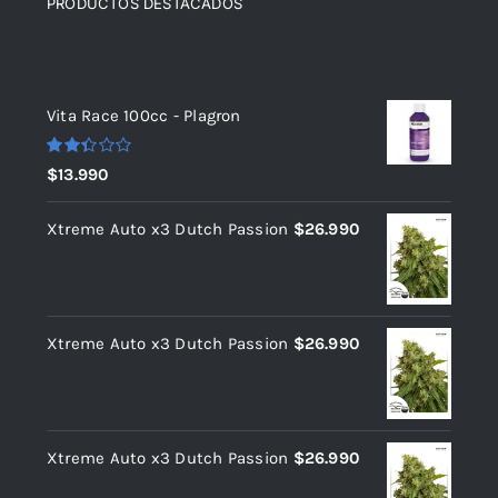
PRODUCTOS DESTACADOS
Top rated products
Vita Race 100cc - Plagron
Valorado
$
13.990
con
2.36
de 5
Xtreme Auto x3 Dutch Passion
$
26.990
Xtreme Auto x3 Dutch Passion
$
26.990
Xtreme Auto x3 Dutch Passion
$
26.990