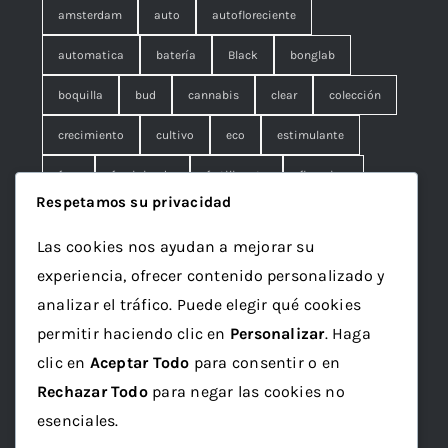
amsterdam
auto
autofloreciente
automatica
batería
Black
bonglab
boquilla
bud
cannabis
clear
colección
crecimiento
cultivo
eco
estimulante
fem
feminizada
fertilizante
floracion
Respetamos su privacidad
fruna
galleta
genetics
granel
green
Las cookies nos ayudan a mejorar su
Grotek
grow
maceta
marihuana
experiencia, ofrecer contenido personalizado y
mineral
ml
organico
papelillo
plagron
analizar el tráfico. Puede elegir qué cookies
permitir haciendo clic en
Personalizar
. Haga
rolling
rosin
sativa
seed
semilla
clic en
Aceptar Todo
para consentir o en
semillas
sustrato
top
Vaporizador
wax
Rechazar Todo
para negar las cookies no
x1
esenciales.