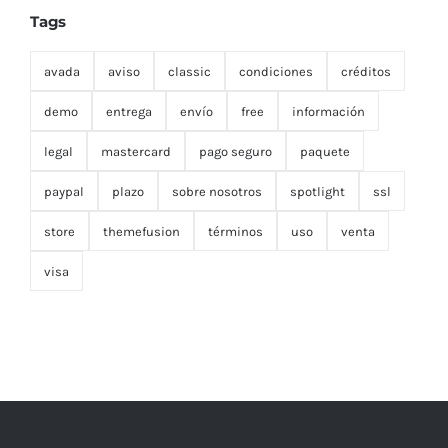
Tags
avada
aviso
classic
condiciones
créditos
demo
entrega
envío
free
información
legal
mastercard
pago seguro
paquete
paypal
plazo
sobre nosotros
spotlight
ssl
store
themefusion
términos
uso
venta
visa