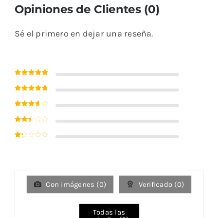
Opiniones de Clientes (0)
Sé el primero en dejar una reseña.
Valorado con
5
de 5
Valorado
con
4
de 5
Valorado
con
3
de 5
Valorado
con
2
de 5
Valorado
con
1
de
5
Con imágenes (
0
)
Verificado (
0
)
Todas las