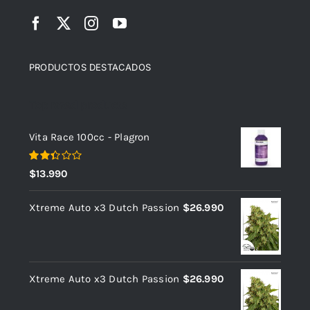
PRODUCTOS DESTACADOS
Top rated products
Vita Race 100cc - Plagron
Valorado
$
13.990
con
2.36
de 5
Xtreme Auto x3 Dutch Passion
$
26.990
Xtreme Auto x3 Dutch Passion
$
26.990