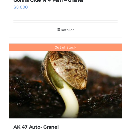
Gorilla Glue N°4 Fem – Granel
$
3.000
Detalles
Out of stock
AK 47 Auto- Granel