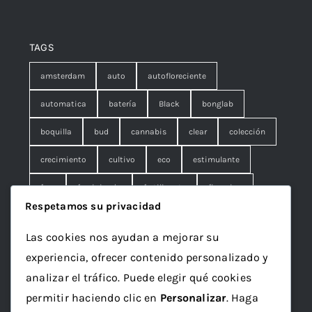
TAGS
amsterdam
auto
autofloreciente
automatica
batería
Black
bonglab
boquilla
bud
cannabis
clear
colección
crecimiento
cultivo
eco
estimulante
fem
feminizada
fertilizante
floracion
Respetamos su privacidad
fruna
galleta
genetics
granel
green
Las cookies nos ayudan a mejorar su
Grotek
grow
maceta
marihuana
experiencia, ofrecer contenido personalizado y
mineral
ml
organico
papelillo
plagron
analizar el tráfico. Puede elegir qué cookies
permitir haciendo clic en
Personalizar
. Haga
rolling
rosin
sativa
seed
semilla