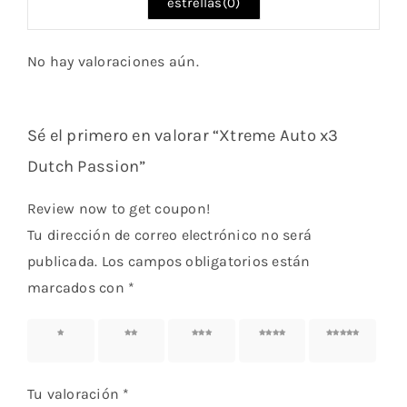
estrellas(
0
)
No hay valoraciones aún.
Sé el primero en valorar “Xtreme Auto x3
Dutch Passion”
Review now to get coupon!
Tu dirección de correo electrónico no será
publicada.
Los campos obligatorios están
marcados con
*
1 de 5
2 de 5
3 de 5
4 de 5
5 de 5
estrellas
estrellas
estrellas
estrellas
estrellas
Tu valoración
*