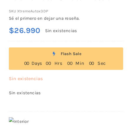
SKU
XtremeAutox3DP
Sé el primero en dejar una reseña.
$
26.990
Sin existencias
Flash Sale
0
0
Days
0
0
Hrs
0
0
Min
0
0
Sec
Sin existencias
Sin existencias