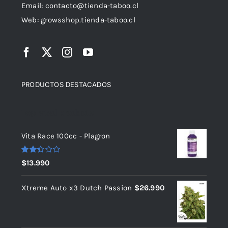
Email: contacto@tienda-taboo.cl
Web: growsshop.tienda-taboo.cl
PRODUCTOS DESTACADOS
Top rated products
Vita Race 100cc - Plagron
Valorado
$
13.990
con
2.36
de 5
Xtreme Auto x3 Dutch Passion
$
26.990