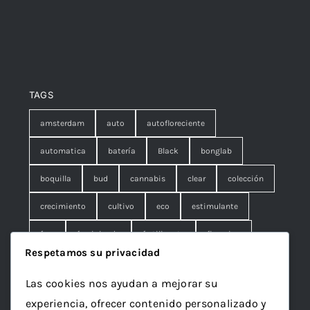
TAGS
amsterdam
auto
autofloreciente
automatica
batería
Black
bonglab
boquilla
bud
cannabis
clear
colección
crecimiento
cultivo
eco
estimulante
fem
feminizada
fertilizante
floracion
Respetamos su privacidad
fruna
galleta
genetics
granel
green
Las cookies nos ayudan a mejorar su
Grotek
grow
maceta
marihuana
experiencia, ofrecer contenido personalizado y