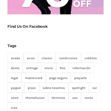
Find Us On Facebook
Tags
avada
aviso
classic
condiciones
créditos
demo
entrega
envío
free
información
legal
mastercard
pago seguro
paquete
paypal
plazo
sobre nosotros
spotlight
ssl
store
themefusion
términos
uso
venta
visa