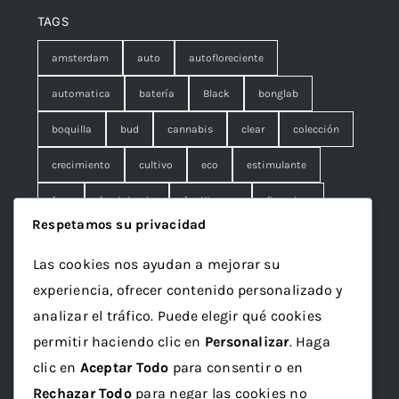
TAGS
amsterdam
auto
autofloreciente
automatica
batería
Black
bonglab
boquilla
bud
cannabis
clear
colección
crecimiento
cultivo
eco
estimulante
fem
feminizada
fertilizante
floracion
Respetamos su privacidad
fruna
galleta
genetics
granel
green
Las cookies nos ayudan a mejorar su
Grotek
grow
maceta
marihuana
experiencia, ofrecer contenido personalizado y
mineral
ml
organico
papelillo
plagron
analizar el tráfico. Puede elegir qué cookies
permitir haciendo clic en
Personalizar
. Haga
rolling
rosin
sativa
seed
semilla
clic en
Aceptar Todo
para consentir o en
semillas
sustrato
top
Vaporizador
wax
Rechazar Todo
para negar las cookies no