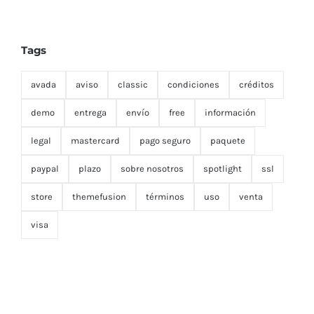
Tags
avada
aviso
classic
condiciones
créditos
demo
entrega
envío
free
información
legal
mastercard
pago seguro
paquete
paypal
plazo
sobre nosotros
spotlight
ssl
store
themefusion
términos
uso
venta
visa