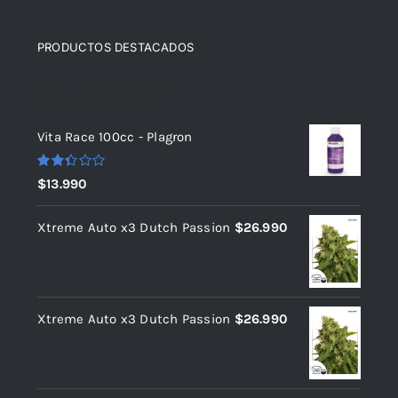
PRODUCTOS DESTACADOS
Top rated products
Vita Race 100cc - Plagron
Valorado
$
13.990
con
2.36
de 5
Xtreme Auto x3 Dutch Passion
$
26.990
Xtreme Auto x3 Dutch Passion
$
26.990