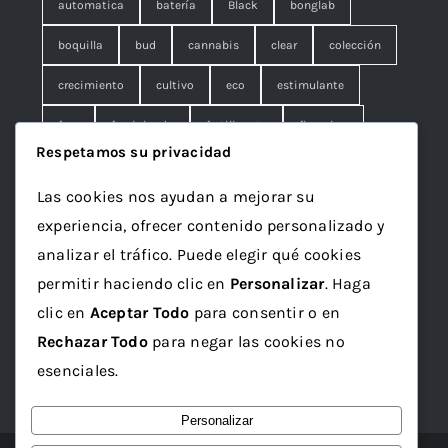
automatica
batería
Black
bonglab
boquilla
bud
cannabis
clear
colección
crecimiento
cultivo
eco
estimulante
fem
feminizada
fertilizante
floracion
Respetamos su privacidad
fruna
galleta
genetics
granel
green
Las cookies nos ayudan a mejorar su
Grotek
grow
maceta
marihuana
experiencia, ofrecer contenido personalizado y
mineral
ml
organico
papelillo
plagron
analizar el tráfico. Puede elegir qué cookies
permitir haciendo clic en
Personalizar
. Haga
rolling
rosin
sativa
seed
semilla
clic en
Aceptar Todo
para consentir o en
semillas
sustrato
top
Vaporizador
wax
Rechazar Todo
para negar las cookies no
x1
esenciales.
Personalizar