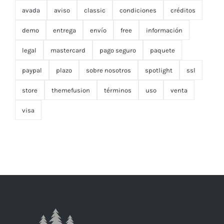
avada
aviso
classic
condiciones
créditos
demo
entrega
envío
free
información
legal
mastercard
pago seguro
paquete
paypal
plazo
sobre nosotros
spotlight
ssl
store
themefusion
términos
uso
venta
visa