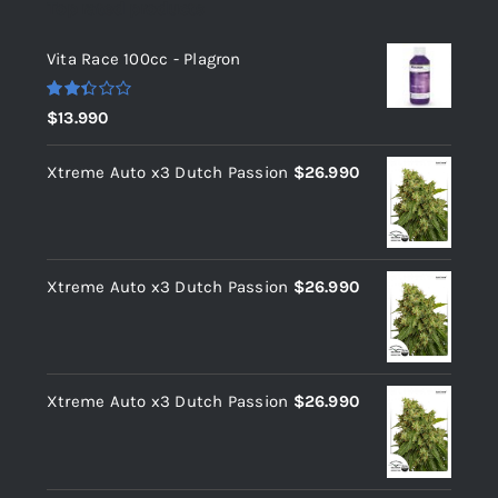
Top rated products
Vita Race 100cc - Plagron
Valorado
$
13.990
con
2.36
de 5
Xtreme Auto x3 Dutch Passion
$
26.990
Xtreme Auto x3 Dutch Passion
$
26.990
Xtreme Auto x3 Dutch Passion
$
26.990